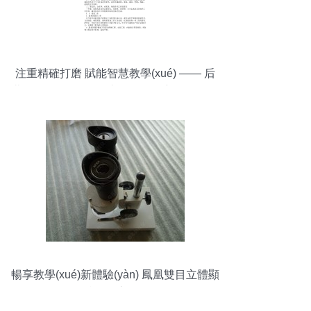
注重精確打磨 賦能智慧教學(xué) —— 后
勤管理處教學(xué)演示用品年度工作總結
(jié)
暢享教學(xué)新體驗(yàn) 鳳凰雙目立體顯
微鏡40X演示促銷