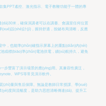
作為一款集PPT遙控、激光指示、電子教鞭功能于一體的專
可達(dá)30米，確保演講者可以在講臺、會議室任何位置
ué)設(shè)計(jì)，握持舒適，按鍵布局清晰，反應
也能準(zhǔn)確指示屏幕上的重點(diǎn)內(nèi)
(biāo)準(zhǔn)電池供電，續(xù)航持久，避免
)一步豐富了演示場景的應(yīng)用。其兼容性廣泛，
t、Keynote、WPS等常見演示軟件。
(zhì)量與售后保障。無論是教師日常授課、學(xué)
的專業(yè)度與流暢度，是助力思想清晰傳達(dá)、提升工