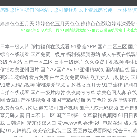
感谢您访问我们的网站，您可能还对以下资源感兴趣：玉林酥该
婷婷色色五月天|婷婷色色五月天色色|婷婷色色影院|婷婷深爱影音
97狠狠综合 玖玖第一页 91激情就要激情 99狼友 超碰在线网站 丰满熟
超碰97色色 国产操逼视屏 九九伊人 欧美性爱网 a片资源首页 91探花黑
日本一级大片
微拍福利在线观看
91香蕉APP
国产二区三区
国
综合在线观看
国产免费一级片
福利视频资源站
成人午夜在线观
片网站 大香蕉视频99 国产精品福利社 加勒比91在线 男同肛交国产自拍
3级抢网站
国产一区二区
日本一级婬片
久久免费手机视频
学生
偷怕欧美亚州图片
国产AV国产AV
97亚洲精华液
国内精自线
国
料 豆花成人在线网址 国产精品播放 精东黄色视屏 久久精品福利导航 欧美
蕉911
花蝴蝶看片免费
白丝美女免费网站
欧美女人与动物交
国
91成人精品视频
蜜桃爱爱视频
乱伦熟女五月天
91香蕉视
福利
人妖狼人另类 91黄页 99热超碰免费 超碰最新人人爱 国产精品123 黄
自拍在线观看
国产一级片内射
夜夜骑青青草
欧美色图人妻
在线
网
青草国产在线视频
亚洲国产精品导航
欧美色淫
波多野结依电
看 岛国片网址 国产第18页 国产一区二 美女极品探花 日本免费在线视频
免费黄色A片网址
微拍福利国产视频
国产人成无码视频
国产原
幕无码人妻
日本不卡二区
国产日韩91
久草福利视频网
91日日
色情无码 亚洲韩国无码 制服丝袜做爱 91网站网址 ts伪娘网站 超碰98
载
日韩逼网
精东传媒入口
黄wwww色
香港伦理电影在线
成人
院
91大神精品
欧美怡红院院二区
爱豆传媒观看网站
综合日韩
伊人 欧美日韩蜜臀 日韩岛国无码 亚洲一卡久173 97成人资源总站 超碰