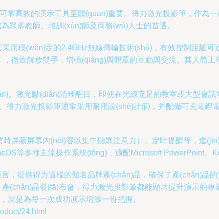
示中，一款可靠高效的演示工具至關(guān)重要。得力激光投影筆，
眾多教師、培訓(xùn)師及商務(wù)人士的首選。
采用穩(wěn)定的2.4GHz無線傳輸技術(shù)，有效控制距離
），徹底解放雙手，增強(qiáng)與觀眾的互動與交流。其人體工學(x
n)。激光點(diǎn)清晰醒目，即使在光線充足的教室或大型會議室中，
力激光投影筆通常采用耐用設(shè)計(jì)，并配備可充電鋰電池或標
時屏蔽屏幕內(nèi)容以集中聽眾注意力）、定時提醒等，進(jìn
OS等多種主流操作系統(tǒng)，適配Microsoft PowerPoin
提供得力這樣的知名品牌產(chǎn)品，確保了產(chǎn)品的質
bào)、產(chǎn)品發(fā)布會，得力激光投影筆都能顯著提升演示
頁筆，就是為每一次成功演示增添一份把握。
uct/24.html