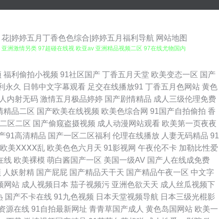
月花|婷婷五月丁香色色综合|婷婷五月福利导航
网站地图
 亚洲激情另类 97超碰在线视 欧亚av 亚洲精品视频二区 97在线尤物国内
文在线观看 五月素人人妻 伊人AV电影网 91涩涩网 91伊人橘子 a级片毛
频
福利偷拍小视频
91社区国产
丁香五月天堂
欧美变态一区
国产
利永久
日韩中文字幕观看
足交在线播放91
丁香五月色网站
黄色
影 91青青视频 超碰激情在线 天天日天天草屄 AV天堂成人网 超碰91黑
人内射无码
激情五月极品婷婷
国产剧情精品
成人三级伦理免费
清精品二区
国产欧美在线视频
欧美色综合网
91国产自拍偷拍
香
国产 超碰人人男 国产人妖av网 九一成人看片 蜜桃福利导航 欧美在线A√
二区二区
国产偷窥盗摄视频
成人动漫网站观看
欧美第一页夜夜
产91高清精品
国产一区二区福利
伦理在线播放
人妻无码精品
91
利姬 韩国久久精品视频 婷婷五月天二区 伊人91福利 91深夜影院 肏屄免费
欧美ⅩⅩⅩⅩ乱
欧美色色六月天
91影视网
午夜伦不卡
加勒比性爱
在线
欧美裸模
萌白酱国产一区
美国一级AV
国产人在线成免费
利综合在线 精品主播网红主播 男人国产精品自拍 av搬运工 欧美老妇 日韩
频
人妖射精
国产屁屁
国产精品天干天
国产精品午夜一区
中文字
频网站
成人视频日本
茄子视频污
亚洲色欲天天
成人丝瓜视频下
婷久久 伊人一线二线 91在線免費看片 超碰在线奸海角 A片免费网址 久久艹
热
国产不卡在线
91九色视频
日本天堂视频导航
日本三级光棍影
资源在线
91自拍最新网址
青青草国产成人
黄色岛国网站
欧美一
1伪娘在线播放 福利网址导航 国产精品在线 美女抠逼视频 日韩A级视屏 午夜