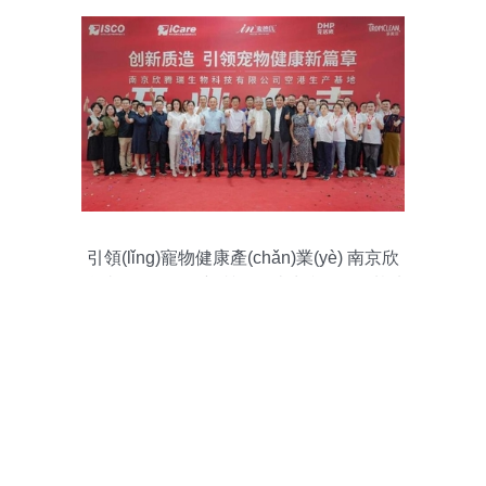
引領(lǐng)寵物健康產(chǎn)業(yè) 南京欣
騰瑞創(chuàng)新質(zhì)造生產(chǎn)基地
開業(yè)啟用