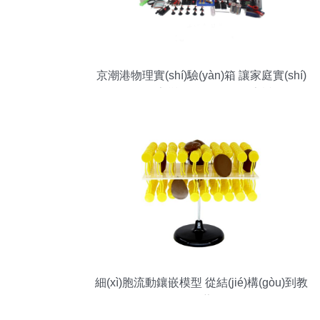
京潮港物理實(shí)驗(yàn)箱 讓家庭實(shí)
驗(yàn)室變身科學(xué)探索樂園
細(xì)胞流動鑲嵌模型 從結(jié)構(gòu)到教
學(xué)的藝術(shù)