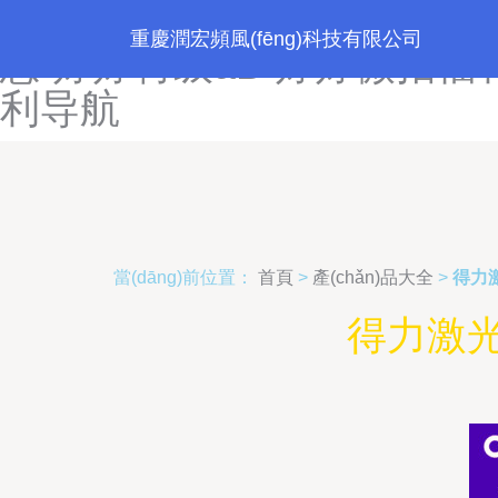
婷婷色色五月天-婷婷色色五
重慶潤宏頻風(fēng)科技有限公司
慰-婷婷特级aB-婷婷微拍福
利导航
當(dāng)前位置：
首頁
>
產(chǎn)品大全
>
得力
得力激光