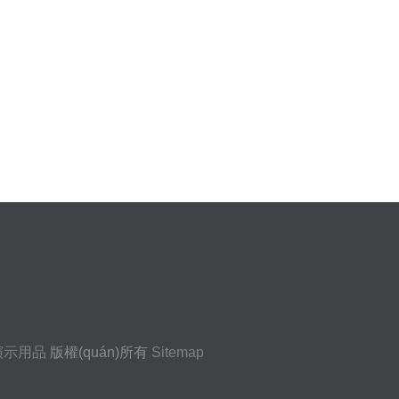
)演示用品
版權(quán)所有
Sitemap