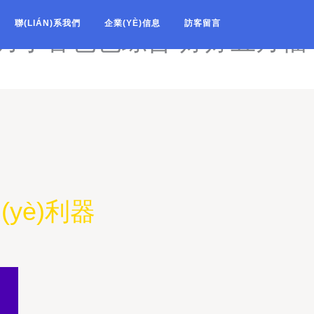
婷深爱影音先锋-婷婷丝袜自
聯(LIÁN)系我們
企業(YÈ)信息
訪客留言
五月丁香色色综合-婷婷五月福
yè)利器