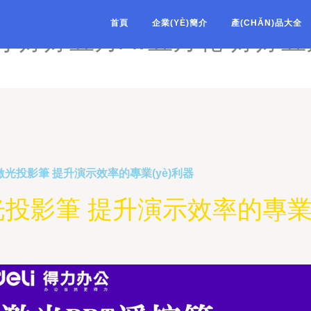
月天色色-婷婷色色影院-婷
首頁
企業(YÈ)簡介
產(CHǍN)品大全
利-婷婷五月Av五月花-婷婷
激光投影筆 提升演示效率的專業(yè)利器
投影筆 提升演示效率的專業(