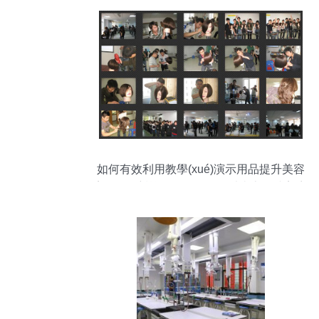
如何有效利用教學(xué)演示用品提升美容
美發(fā)培訓(xùn)效果——以南京佰億美容
美發(fā)學(xué)校為例