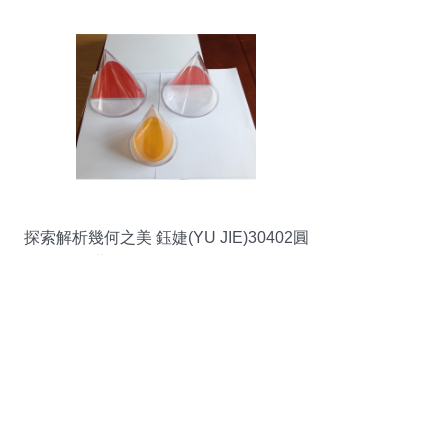
探索解析幾何之美 鈺婕(YU JIE)30402圓
錐曲線模型教學(xué)利器