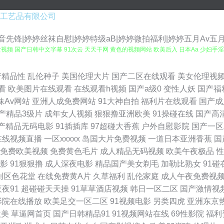
工艺品有限公司
先锋|婷婷丝袜自慰|婷婷特级aB|婷婷微拍福利|婷婷五月Av五
女视频 国产日韩中文字幕 91次云 天天干网 黄色的视频网站 欧美后入 日本Aa 少妇手淫
丝在线 日韩三级网站 亚洲自拍五月天 AV激情网站 精品国产日产欧美 蜜桃91网 日韩中
产精品性
乱伦种子
美国伦理大片
国产二区在线观看
美女伦理视
看
欧美图片在线观看
在线观看h视频
国产a级0
变性人妖
国产福
 人人爱爱人人 人妖性生活 国产看mv人人 日韩熟妇视频 深夜老司机网站 伊人成人网电
妹Av网站
亚洲人成免费网站
91大神自拍
福利片在线观看
国产成
产精品3级片
成年女人视频
狠狠撸亚洲欧美
91操碰在线
国产高
在线撸视频 日本操逼片电影 日韩三级精品 狠狠撸天天干 午夜男人网站 91美眉网 AV
产精品无码电影
91插插库
97超碰大香蕉
户外自慰影院
国产一区
在线视频直播
一区xxxxx
岛国大片免费视频
一道日本亚洲香蕉
国
色最新网址 狼友伊人青青草 欧美3p一区 午夜大香蕉AV 影音先锋色精东 91剧场 97福
免费欧美视频
免费黄色毛片
成人精品无码视频
欧美午夜极品
性
影
91狠狠撸
成人深夜电影
精品国产美女剃毛
加勒比熟女
91碰
 伪娘91 亚洲国产天堂 做爱片导航 91丝袜视频 超碰91熟妇 大香蕉在钱观看 国产福
创区色花堂
在线免费黄A片
久草福利
乱伦家庭
成人午夜免费视
夜夜91
超碰碰天天操
91草草酒店视频
韩日一区二区
国产激情视
人人 国产ts性爱露出 激情乱伦视频 久久先锋视频 欧美日韩在线旡码 日韩美淫社 五月
影院在线播放
欧美足交一区二区
91视频电影
另类四虎
亚洲东京
欧美
草逼网首页
国产日韩精品91
91视频网站在线
69性影院
福利
玖玖 国产乱子伦精品 黄色无毒不卡视频 欧美性爱第九页 色图色B 18岁18岁黄色 9