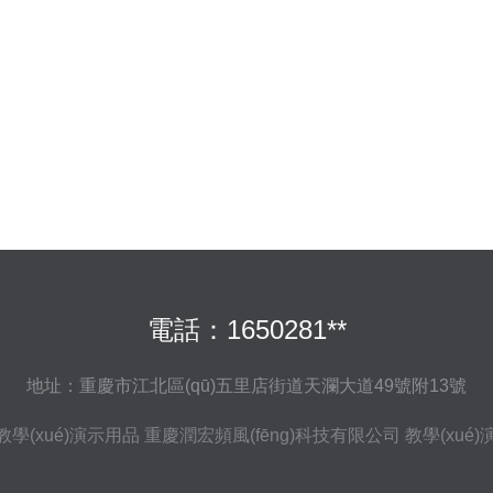
電話：1650281**
地址：重慶市江北區(qū)五里店街道天瀾大道49號附13號
教學(xué)演示用品
重慶潤宏頻風(fēng)科技有限公司
教學(xué