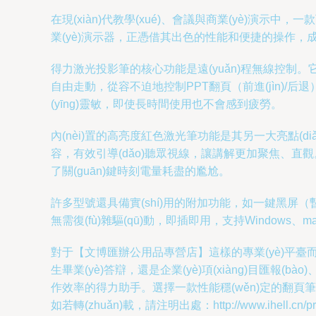
在現(xiàn)代教學(xué)、會議與商業(yè)演
業(yè)演示器，正憑借其出色的性能和便捷的操作，成為
得力激光投影筆的核心功能是遠(yuǎn)程無線控制。它
自由走動，從容不迫地控制PPT翻頁（前進(jìn)/后退
(yīng)靈敏，即使長時間使用也不會感到疲勞。
內(nèi)置的高亮度紅色激光筆功能是其另一大亮點(diǎ
容，有效引導(dǎo)聽眾視線，讓講解更加聚焦、直觀。得
了關(guān)鍵時刻電量耗盡的尷尬。
許多型號還具備實(shí)用的附加功能，如一鍵黑屏（暫
無需復(fù)雜驅(qū)動，即插即用，支持Windows、mac
對于【文博匯辦公用品專營店】這樣的專業(yè)平臺而言，
生畢業(yè)答辯，還是企業(yè)項(xiàng)目匯報(
作效率的得力助手。選擇一款性能穩(wěn)定的翻
如若轉(zhuǎn)載，請注明出處：http://www.ihell.cn/prod