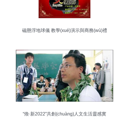
磁懸浮地球儀 教學(xué)演示與商務(wù)禮
品相結(jié)合的神奇之作
“煥·新2022”共創(chuàng)人文生活靈感實
(shí)驗(yàn)收官，別克讓大漠煥新之旅誠
意十足